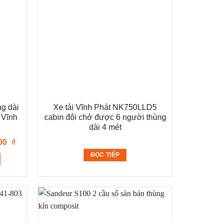
ng dài
Xe tải Vĩnh Phát NK750LLD5
 Vĩnh
cabin đôi chở được 6 người thùng
dài 4 mét
Giá
000
₫
hiện
tại
ĐỌC TIẾP
 ₫.
là:
557.000.000 ₫.