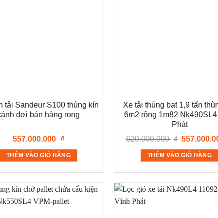
n tải Sandeur S100 thùng kín
Xe tải thùng bạt 1,9 tấn thù
cánh dơi bán hàng rong
6m2 rộng 1m82 Nk490SL4
Phát
Giá
557.000.000
₫
620.000.000
₫
557.000.
gốc
là:
THÊM VÀO GIỎ HÀNG
THÊM VÀO GIỎ HÀNG
620.000.000