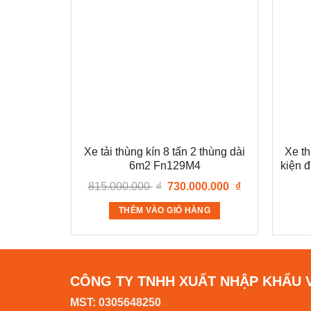
Xe tải thùng kín 8 tấn 2 thùng dài
Xe th
6m2 Fn129M4
kiện 
Giá
Giá
815.000.000
₫
730.000.000
₫
gốc
hiện
là:
tại
THÊM VÀO GIỎ HÀNG
815.000.000 ₫.
là:
730.000.000 ₫.
CÔNG TY TNHH XUẤT NHẬP KHẨU 
MST: 0305648250