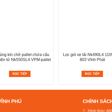
ùng kín chở pallet chứa cấu
Lọc gió xe tải Nk490L4 11
điện tử Nk550SL4 VPM-pallet
803 Vĩnh Phát
ĐỌC TIẾP
ĐỌC TIẾP
VĨNH PHÚ
CHÍNH SÁC
Hình thức đặ