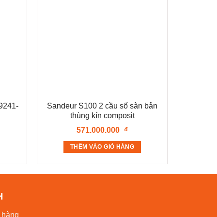
09241-
Sandeur S100 2 cầu số sàn bản
thùng kín composit
571.000.000
₫
THÊM VÀO GIỎ HÀNG
H
t hàng