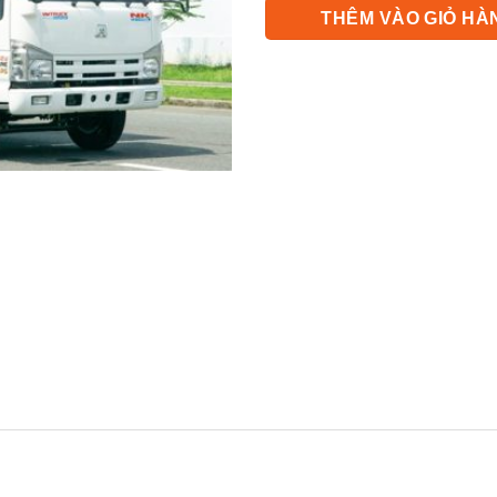
là:
THÊM VÀO GIỎ HÀ
620