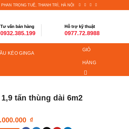
8 PHAN TRỌNG TUỆ, THANH TRÌ, HÀ NỘI
Tư vấn bán hàng
Hỗ trợ kỹ thuật
0932.385.199
0977.72.8988
GIỎ
ĐẦU KÉO GINGA
HÀNG
 1,9 tấn thùng dài 6m2
Giá
.000.000
₫
c
hiện