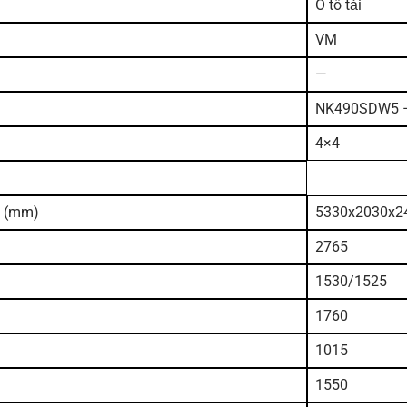
Ô tô tải
VM
—
NK490SDW5 
4×4
o
(mm)
5330x2030x2
2765
1530/1525
1760
1015
1550