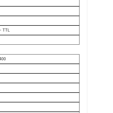
– TTL
400