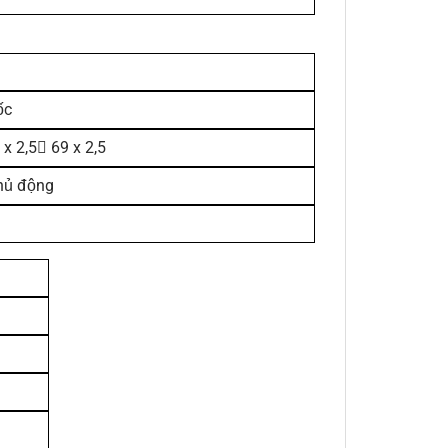
ốc
 x 2,5

69 x 2,5
hủ động