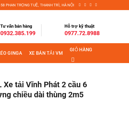
158 PHAN TRỌNG TUỆ, THANH TRÌ, HÀ NỘI
Tư vấn bán hàng
Hỗ trợ kỹ thuật
0932.385.199
0977.72.8988
GIỎ HÀNG
KÉO GINGA
XE BÁN TẢI VM
e tải Vĩnh Phát 2 cầu 6
ửng chiều dài thùng 2m5