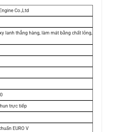
Engine Co.,Ltd
4 xy lanh thẳng hàng, làm mát bằng chất lỏng,
00
hun trực tiếp
 chuẩn EURO V