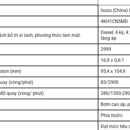
Isuzu (China) 
4KH1CN5MD
Diesel, 4 kỳ, 
 cách bố trí xi lanh, phương thức làm mát.
tăng áp
2999
16,9 ± 0,6:1
iston (mm)
95,4 x 104,9
quay
(vòng/phút)
83/2900
 độ
quay (vòng/ phút)
280/1300-29
Bơm cao áp, p
Phía trước
Đạt mức tiêu