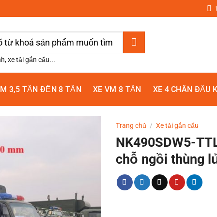
m:
h, xe tải gắn cẩu...
VM 3,5 TẤN ĐẾN 8 TẤN
XE VM 8 TẤN
XE 4 CHÂN ĐẦU 
Trang chủ
/
Xe tải gắn cẩu
NK490SDW5-TTL X
chỗ ngồi thùng l