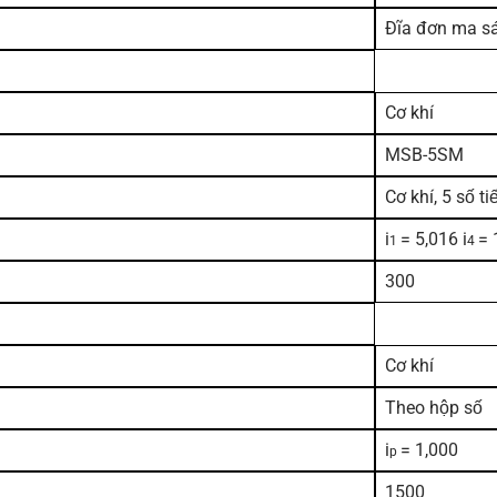
Đĩa đơn ma sá
Cơ khí
MSB-5SM
Cơ khí, 5 số tiế
i
= 5,016 i
= 
1
4
300
Cơ khí
Theo hộp số
i
= 1,000
p
1500