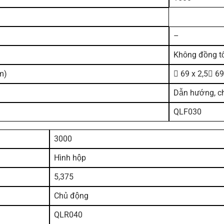
–
Không đồng t
m)

69 x 2,5

69
Dẫn hướng, c
QLF030
3000
Hình hộp
5,375
Chủ động
QLR040