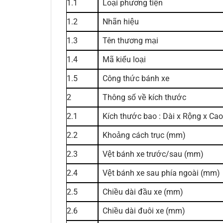
1.1
Loại phương tiện
1.2
Nhãn hiệu
1.3
Tên thương mại
1.4
Mã kiểu loại
1.5
Công thức bánh xe
2
Thông số về kích thước
2.1
Kích thước bao : Dài x Rộng x Ca
2.2
Khoảng cách trục (mm)
2.3
Vệt bánh xe trước/sau (mm)
2.4
Vệt bánh xe sau phía ngoài (mm)
2.5
Chiều dài đầu xe (mm)
2.6
Chiều dài đuôi xe (mm)