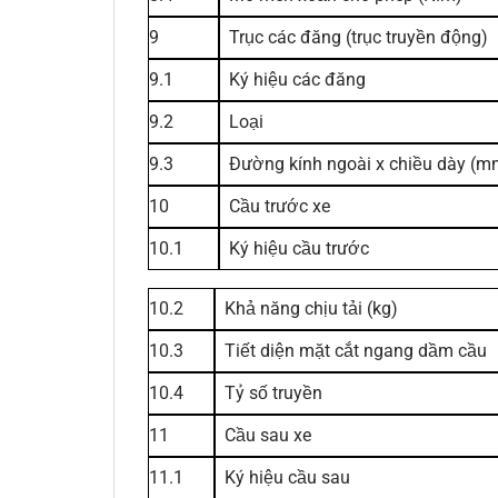
9
Trục các đăng (trục truyền động)
9.1
Ký hiệu các đăng
9.2
Loại
9.3
Đường kính ngoài x chiều dày (m
10
Cầu trước xe
10.1
Ký hiệu cầu trước
10.2
Khả năng chịu tải (kg)
10.3
Tiết diện mặt cắt ngang dầm cầu
10.4
Tỷ số truyền
11
Cầu sau xe
11.1
Ký hiệu cầu sau