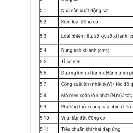
5.1
Nhà sản xuất động cơ
5.2
Kiểu loại động cơ
5.3
Loại nhiên liệu, số kỳ, số xi lanh,
5.4
Dung tích xi lanh (cm
)
3
5.5
Tỉ số nén
5.6
Đường kính xi lanh x Hành trình
p
5.7
Công suất lớn nhất (kW)/ tốc độ 
5.8
Mô men xoắn lớn nhất (N.m)/ tốc
5.9
Phương thức cung cấp nhiên liệu
5.10
Vị trí lắp đặt động cơ
5.11
Tiêu chuẩn khí thải đáp ứng