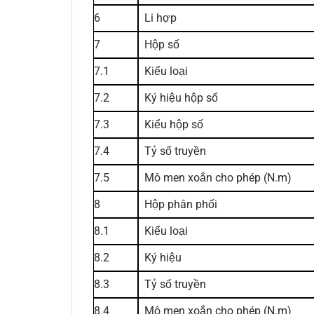
6
Li hợp
7
Hộp số
7.1
Kiểu loại
7.2
Ký hiệu hộp số
7.3
Kiểu hộp số
7.4
Tỷ số truyền
7.5
Mô men xoắn cho phép (N.m)
8
Hộp phân phối
8.1
Kiểu loại
8.2
Ký hiệu
8.3
Tỷ số truyền
8.4
Mô men xoắn cho phép (N.m)