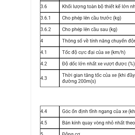
3.6
Khối lượng toàn bộ thiết kế lớn n
3.6.1
Cho phép lên cầu trước (kg)
3.6.2
Cho phép lên cầu sau (kg)
4
Thông số về tính năng chuyển độ
4.1
Tốc độ cực đại của xe (km/h)
4.2
Độ dốc lớn nhất xe vượt được (%)
Thời gian tăng tốc của xe (khi đầy
4.3
đường 200m(s)
4.4
Góc ổn định tĩnh ngang của xe (kh
4.5
Bán kính quay vòng nhỏ nhất theo
5
Động cơ