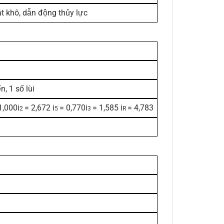
t khô, dẫn động thủy lực
n, 1 số lùi
1,000i
= 2,672 i
= 0,770i
= 1,585 i
= 4,783
2
5
3
R