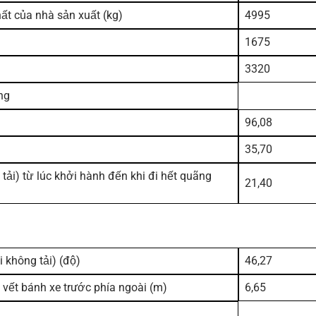
hất của nhà sản xuất (kg)
4995
1675
3320
ng
96,08
35,70
 tải) từ lúc khởi hành đến khi đi hết quãng
21,40
i không tải) (độ)
46,27
 vết bánh xe trước phía ngoài (m)
6,65