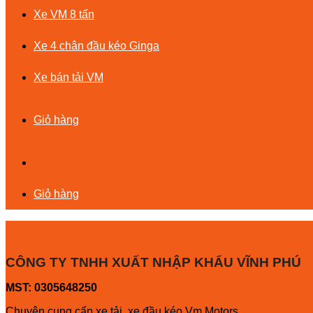
Xe VM 8 tấn
Xe 4 chân đầu kéo Ginga
Xe bán tải VM
Giỏ hàng
Giỏ hàng
CÔNG TY TNHH XUẤT NHẬP KHẨU VĨNH PHÚ
MST: 0305648250
Chuyên cung cấp xe tải, xe đầu kéo Vm Motors