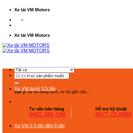
Bỏ
Xe tải VM Motors
qua
nội
158 Phan Trọng Tuệ, Thanh Trì, Hà Nội
dung
Xe tải VM Motors
Tìm
Trang chủ
kiếm:
Xe VM dưới 3,5 tấn
Gợi ý:
xe tải đông lạnh, xe tải gắn cẩu...
Tư vấn bán hàng
Hỗ trợ kỹ thuật
0932.385.199
0977.72.8988
Xe VM 3,5 tấn đến 8 tấn