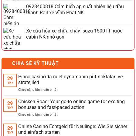
0928400818 Cảm biến áp suất nhiên liệu đầu
thanh Rail xe Vĩnh Phát NK
Xe cứu hỏa xe chữa cháy Isuzu 1500 lít nước
cabin NK nhỏ gọn
CHIA SẺ KỸ THUẬT
Pinco casino’da rulet oynamanın püf noktaları ve
29
stratejileri
Th7
ở
Chức năng bình luận bị tắt
Pinco
casino’da
Chicken Road: Your go-to online game for exciting
29
rulet
bonuses and fast-paced action
Th7
oynamanın
ở
Chức năng bình luận bị tắt
püf
Chicken
noktaları
Road:
Online Casino Echtgeld für Neulinge: Wie Sie sicher
ve
29
Your
stratejileri
und einfach starten
Th7
go-