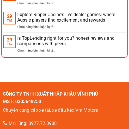
ở
Chức năng bình luận bị tắt
to
Online
online
Casino
Explore Ripper Casino’s live dealer games: where
game
29
Echtgeld
for
Aussie players find excitement and rewards
Th7
für
exciting
ở
Chức năng bình luận bị tắt
Neulinge:
bonuses
Explore
Wie
and
Ripper
Is TopLending right for you? honest reviews and
Sie
fast-
29
Casino’s
sicher
comparisons with peers
paced
Th7
live
und
action
ở
Chức năng bình luận bị tắt
dealer
einfach
Is
games:
starten
TopLending
where
right
Aussie
for
players
you?
find
honest
excitement
reviews
and
and
rewards
CÔNG TY TNHH XUẤT NHẬP KHẨU VĨNH PHÚ
comparisons
with
MST: 0305648250
peers
Chuyên cung cấp xe tải, xe đầu kéo Vm Motors
Mr Hùng: 0977.72.8988