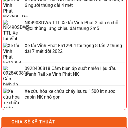
6 người thùng dài 4 mét
NK490SDW5-TTL Xe tải Vĩnh Phát 2 cầu 6 chỗ
ngồi thùng lửng chiều dài thùng 2m5
Xe tải Vĩnh Phát Fn129L4 tải trọng 8 tấn 2 thùng
dài 7 mét đời 2022
0928400818 Cảm biến áp suất nhiên liệu đầu
thanh Rail xe Vĩnh Phát NK
Xe cứu hỏa xe chữa cháy Isuzu 1500 lít nước
cabin NK nhỏ gọn
CHIA SẺ KỸ THUẬT