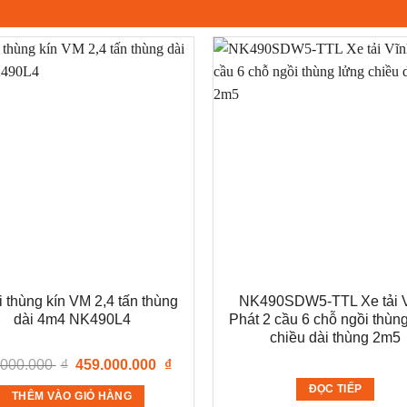
i thùng kín VM 2,4 tấn thùng
NK490SDW5-TTL Xe tải 
dài 4m4 NK490L4
Phát 2 cầu 6 chỗ ngồi thùn
chiều dài thùng 2m5
Giá
Giá
.000.000
₫
459.000.000
₫
gốc
hiện
là:
tại
ĐỌC TIẾP
THÊM VÀO GIỎ HÀNG
535.000.000 ₫.
là: