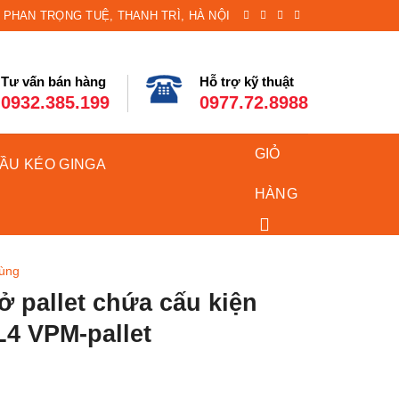
8 PHAN TRỌNG TUỆ, THANH TRÌ, HÀ NỘI
Tư vấn bán hàng
Hỗ trợ kỹ thuật
0932.385.199
0977.72.8988
GIỎ
ĐẦU KÉO GINGA
HÀNG
dùng
ở pallet chứa cấu kiện
L4 VPM-pallet