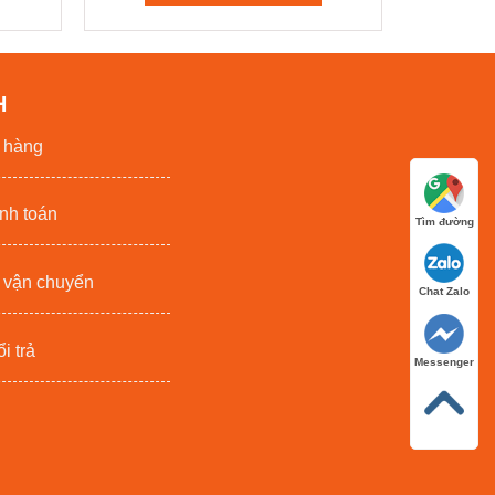
H
t hàng
nh toán
Tìm đường
 vận chuyển
Chat Zalo
i trả
Messenger