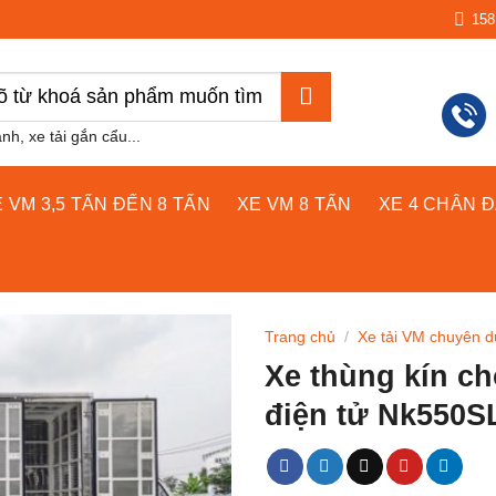
15
m:
ạnh, xe tải gắn cẩu...
 VM 3,5 TẤN ĐẾN 8 TẤN
XE VM 8 TẤN
XE 4 CHÂN 
Trang chủ
/
Xe tải VM chuyên 
Xe thùng kín ch
điện tử Nk550S