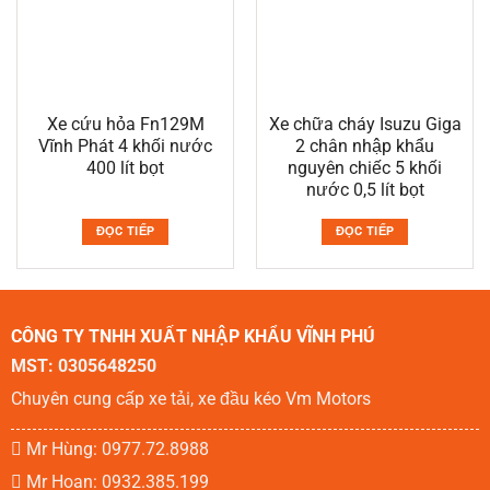
Xe cứu hỏa Fn129M
Xe chữa cháy Isuzu Giga
Vĩnh Phát 4 khối nước
2 chân nhập khẩu
400 lít bọt
nguyên chiếc 5 khối
nước 0,5 lít bọt
ĐỌC TIẾP
ĐỌC TIẾP
CÔNG TY TNHH XUẤT NHẬP KHẨU VĨNH PHÚ
MST: 0305648250
Chuyên cung cấp xe tải, xe đầu kéo Vm Motors
Mr Hùng: 0977.72.8988
Mr Hoan: 0932.385.199