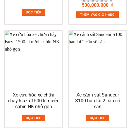
600.000.000
₫
Giá
Giá
530.000.000
₫
gốc
hiện
là:
tại
ĐỌC TIẾP
THÊM VÀO GIỎ HÀNG
600.000.000 ₫.
là:
530.000.0
Xe cứu hỏa xe chữa
Xe cảnh sát Sandeur
cháy Isuzu 1500 lít nước
S100 bán tải 2 cầu số
cabin NK nhỏ gọn
sàn
ĐỌC TIẾP
ĐỌC TIẾP