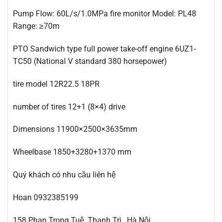
Pump Flow: 60L/s/1.0MPa fire monitor Model: PL48
Range: ≥70m
PTO Sandwich type full power take-off engine 6UZ1-
TC50 (National V standard 380 horsepower)
tire model 12R22.5 18PR
number of tires 12+1 (8×4) drive
Dimensions 11900×2500×3635mm
Wheelbase 1850+3280+1370 mm
Quý khách có nhu cầu liên hệ
Hoan 0932385199
158 Phan Trọng Tuệ, Thanh Trì , Hà Nội