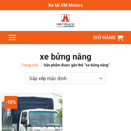
Bỏ
Xe tải VM Motors
qua
nội
dung
GIỎ HÀNG
xe bửng nâng
Trang chủ
/
Sản phẩm được gắn thẻ “xe bửng nâng”
-10%