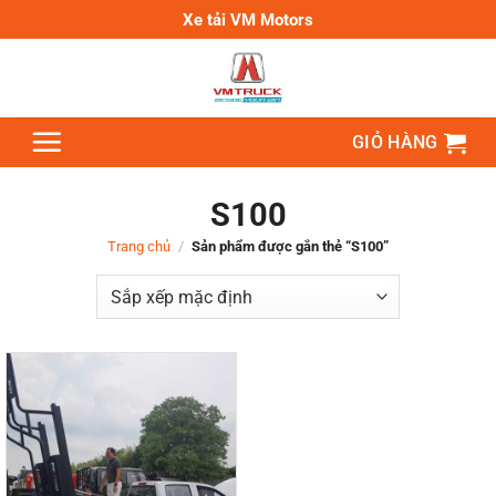
Bỏ
Xe tải VM Motors
qua
nội
dung
GIỎ HÀNG
S100
Trang chủ
/
Sản phẩm được gắn thẻ “S100”