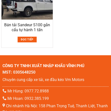
Bán tải Sandeur S100 gắn
cẩu tự hành 1 tấn
ĐỌC TIẾP
CÔNG TY TNHH XUẤT NHẬP KHẨU VĨNH PHÚ
MST: 0305648250
Chuyên cung cấp xe tải, xe đầu kéo Vm Motors
Mr Hùng: 0977.72.8988
Mr Hoan: 0932.385.199
Chi nhánh Hà Nội: 158 Phan Trọng Tuệ, Thanh Liệt, Thanh