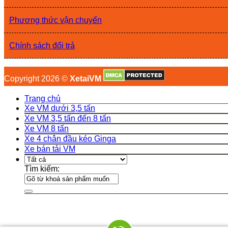
Phương thức vận chuyển
Chính sách đổi trả
Copyright 2026 ©
XetaiVM
Trang chủ
Xe VM dưới 3,5 tấn
Xe VM 3,5 tấn đến 8 tấn
Xe VM 8 tấn
Xe 4 chân đầu kéo Ginga
Xe bán tải VM
Tìm kiếm: