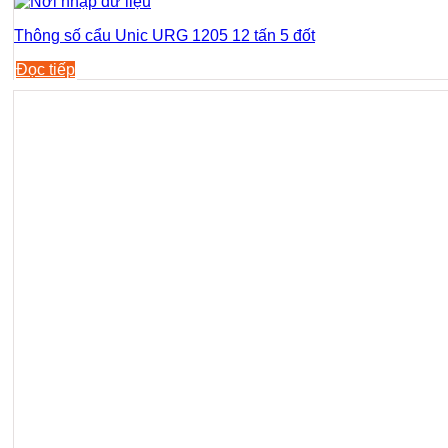
Thông số cẩu Unic URG 1205 12 tấn 5 đốt
Đọc tiếp