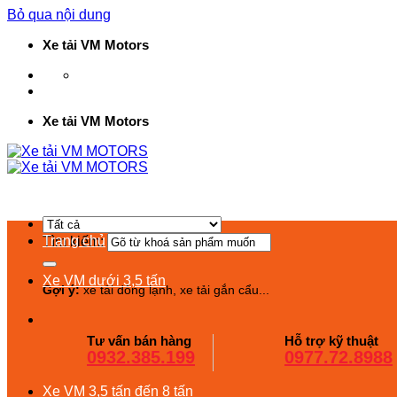
Bỏ qua nội dung
Xe tải VM Motors
158 Phan Trọng Tuệ, Thanh Trì, Hà Nội
Xe tải VM Motors
Trang chủ
Tìm kiếm:
Xe VM dưới 3,5 tấn
Gợi ý:
xe tải đông lạnh, xe tải gắn cẩu...
Tư vấn bán hàng
Hỗ trợ kỹ thuật
0932.385.199
0977.72.8988
Xe VM 3,5 tấn đến 8 tấn