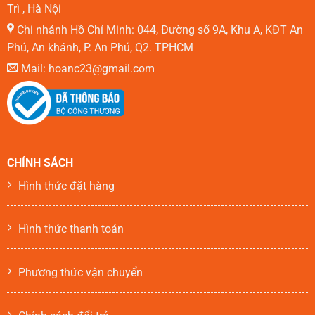
Trì , Hà Nội
Chi nhánh Hồ Chí Minh: 044, Đường số 9A, Khu A, KĐT An
Phú, An khánh, P. An Phú, Q2. TPHCM
Mail: hoanc23@gmail.com
CHÍNH SÁCH
Hình thức đặt hàng
Hình thức thanh toán
Phương thức vận chuyển