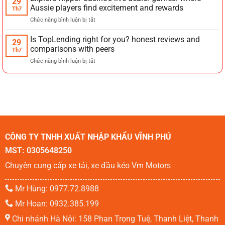
29
Echtgeld
for
Aussie players find excitement and rewards
Th7
für
exciting
ở
Chức năng bình luận bị tắt
Neulinge:
bonuses
Explore
Wie
and
Ripper
Is TopLending right for you? honest reviews and
Sie
fast-
29
Casino’s
sicher
comparisons with peers
paced
Th7
live
und
action
ở
Chức năng bình luận bị tắt
dealer
einfach
Is
games:
starten
TopLending
where
right
Aussie
for
players
you?
find
honest
excitement
reviews
and
and
rewards
CÔNG TY TNHH XUẤT NHẬP KHẨU VĨNH PHÚ
comparisons
with
MST: 0305648250
peers
Chuyên cung cấp xe tải, xe đầu kéo Vm Motors
Mr Hùng: 0977.72.8988
Mr Hoan: 0932.385.199
Chi nhánh Hà Nội: 158 Phan Trọng Tuệ, Thanh Liệt, Thanh